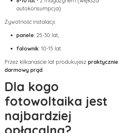
8-10 lat
- z magazynem (większa
autokonsumpcja).
Żywotność instalacji:
panele
: 25-30 lat,
falownik
: 10-15 lat.
Przez kilkanaście lat produkujesz
praktycznie
darmowy prąd
.
Dla kogo
fotowoltaika jest
najbardziej
opłacalna?