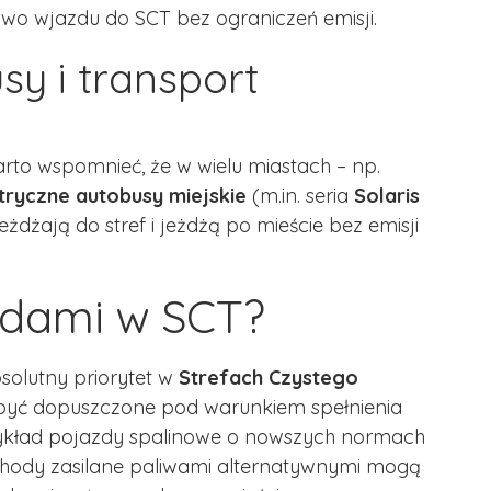
awo wjazdu do SCT bez ograniczeń emisji.
sy i transport
to wspomnieć, że w wielu miastach – np.
tryczne autobusy miejskie
(m.in. seria
Solaris
eżdżają do stref i jeżdżą po mieście bez emisji
ędami w SCT?
olutny priorytet w
Strefach Czystego
 być dopuszczone pod warunkiem spełnienia
rzykład pojazdy spalinowe o nowszych normach
mochody zasilane paliwami alternatywnymi mogą