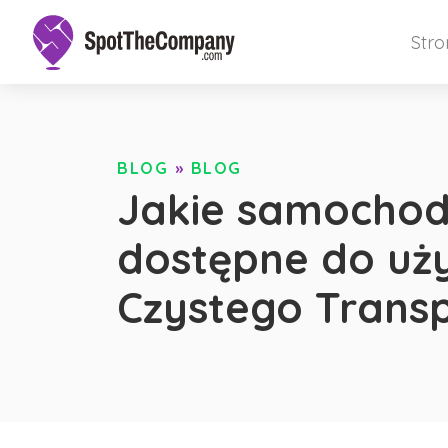
Str
BLOG
»
BLOG
Jakie samochod
dostępne do uży
Czystego Transp