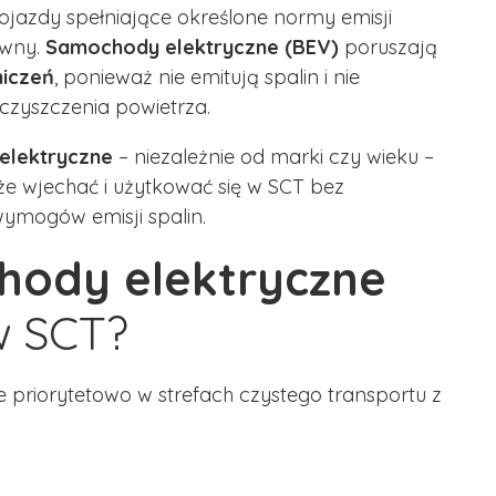
jazdy spełniające określone normy emisji
ywny.
Samochody elektryczne (BEV)
poruszają
niczeń
, ponieważ nie emitują spalin i nie
czyszczenia powietrza.
 elektryczn
e
– niezależnie od marki czy wieku –
 wjechać i użytkować się w SCT bez
ymogów emisji spalin.
hody elektryczne
w SCT?
 priorytetowo w strefach czystego transportu z