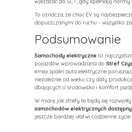
wjeżdżać do SCT, gdy spełniają normy
To oznacza, że choć EV są najbezpiec
dopuszczanymi do ruchu – wszystko zale
Podsumowanie
Samochody elektryczne
to najczystsz
pojazdów wprowadzana do
Stref Czy
emisji spalin auta elektryczne poruszaj
niezależnie od wieku czy daty produkc
dbających o środowisko i komfort jazdy
W miarę jak strefy te będą się rozwijały
samochodów elektrycznych dostępnyc
jeszcze bardziej ułatwi codzienne życie