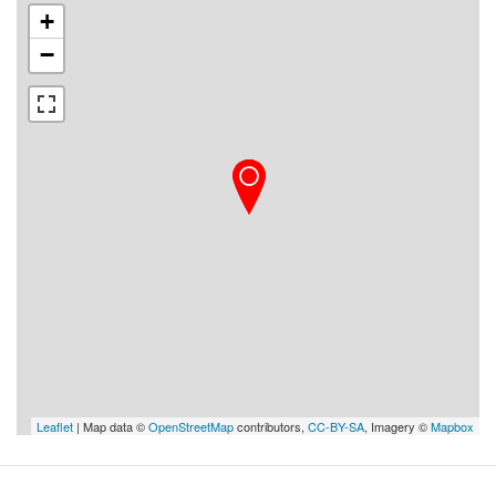
+
−
Leaflet
| Map data ©
OpenStreetMap
contributors,
CC-BY-SA
, Imagery ©
Mapbox