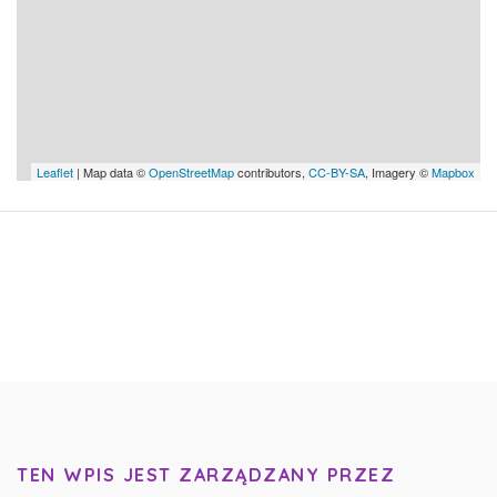
Leaflet
| Map data ©
OpenStreetMap
contributors,
CC-BY-SA
, Imagery ©
Mapbox
TEN WPIS JEST ZARZĄDZANY PRZEZ