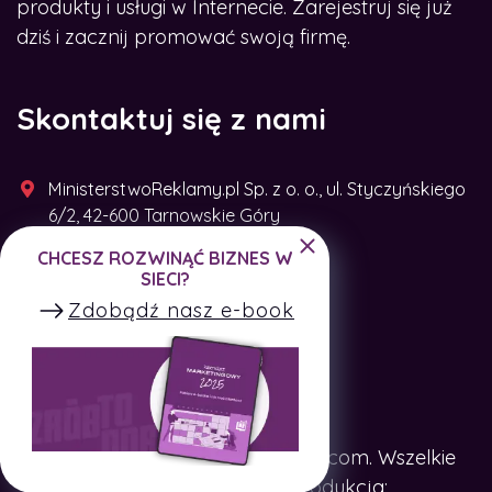
produkty i usługi w Internecie. Zarejestruj się już
dziś i zacznij promować swoją firmę.
Skontaktuj się z nami
MinisterstwoReklamy.pl Sp. z o. o., ul. Styczyńskiego
6/2, 42-600 Tarnowskie Góry
CHCESZ ROZWINĄĆ BIZNES W
+48 791 493 287
SIECI?
Zdobądź nasz e-book
Copyright © SpotTheCompany.com. Wszelkie
prawa zastrzeżone. Produkcja: