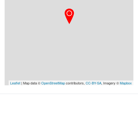
Leaflet
| Map data ©
OpenStreetMap
contributors,
CC-BY-SA
, Imagery ©
Mapbox