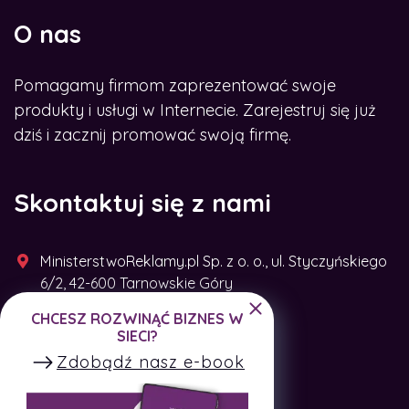
O nas
Pomagamy firmom zaprezentować swoje
produkty i usługi w Internecie. Zarejestruj się już
dziś i zacznij promować swoją firmę.
Skontaktuj się z nami
MinisterstwoReklamy.pl Sp. z o. o., ul. Styczyńskiego
6/2, 42-600 Tarnowskie Góry
CHCESZ ROZWINĄĆ BIZNES W
+48 791 493 287
SIECI?
Zdobądź nasz e-book