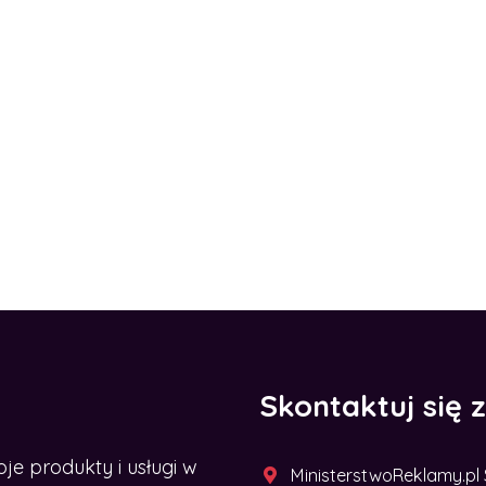
Skontaktuj się 
 produkty i usługi w
MinisterstwoReklamy.pl Sp