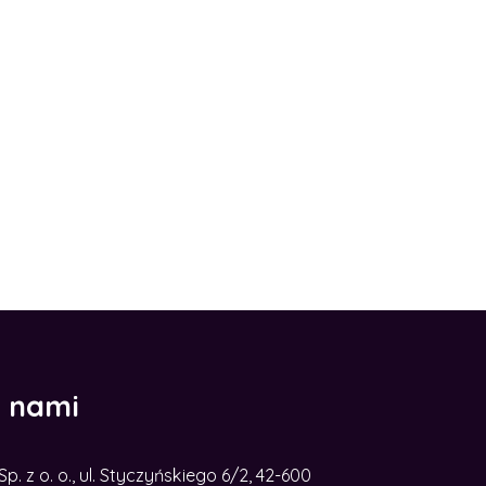
z nami
. z o. o., ul. Styczyńskiego 6/2, 42-600