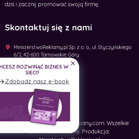
dziś i zacznij promować swoją firmę.
Skontaktuj się z nami
MinisterstwoReklamy.pl Sp. z o. o., ul. Styczyńskiego
6/2, 42-600 Tarnowskie Góry
CHCESZ ROZWINĄĆ BIZNES W
+48 791 493 287
SIECI?
Zdobądź nasz e-book
Copyright © SpotTheCompany.com. Wszelkie
prawa zastrzeżone. Produkcja: