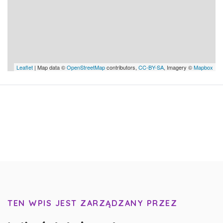
Leaflet
| Map data ©
OpenStreetMap
contributors,
CC-BY-SA
, Imagery ©
Mapbox
TEN WPIS JEST ZARZĄDZANY PRZEZ