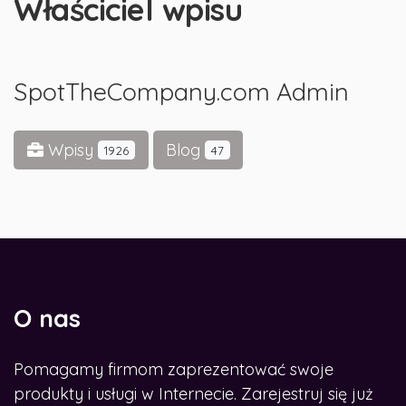
Właściciel wpisu
SpotTheCompany.com Admin
Wpisy
Blog
1926
47
O nas
Pomagamy firmom zaprezentować swoje
produkty i usługi w Internecie. Zarejestruj się już