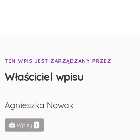
TEN WPIS JEST ZARZĄDZANY PRZEZ
Właściciel wpisu
Agnieszka Nowak
Wpisy
1