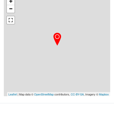
+
−
Leaflet
| Map data ©
OpenStreetMap
contributors,
CC-BY-SA
, Imagery ©
Mapbox