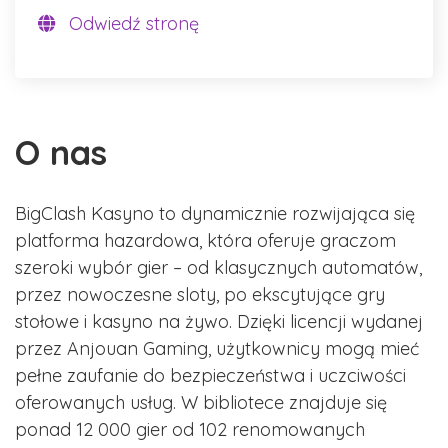
Odwiedź stronę
O nas
BigClash Kasyno to dynamicznie rozwijająca się
platforma hazardowa, która oferuje graczom
szeroki wybór gier – od klasycznych automatów,
przez nowoczesne sloty, po ekscytujące gry
stołowe i kasyno na żywo. Dzięki licencji wydanej
przez Anjouan Gaming, użytkownicy mogą mieć
pełne zaufanie do bezpieczeństwa i uczciwości
oferowanych usług. W bibliotece znajduje się
ponad 12 000 gier od 102 renomowanych