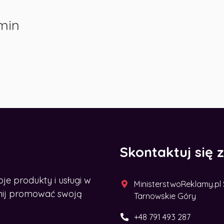
min
Skontaktuj się 
 produkty i usługi w
MinisterstwoReklamy.pl Sp
acznij promować swoją
Tarnowskie Góry
+48 791 493 287