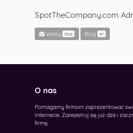
SpotTheCompany.com Ad
Wpisy
Blog
1926
47
O nas
Pomagamy firmom zaprezentować swoje
CHCESZ ROZWINĄĆ BIZNES W
SIECI?
Internecie. Zarejestruj się już dziś i z
Zdobądź nasz e-book
firmę.