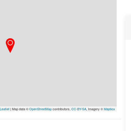
Leaflet
| Map data ©
OpenStreetMap
contributors,
CC-BY-SA
, Imagery ©
Mapbox