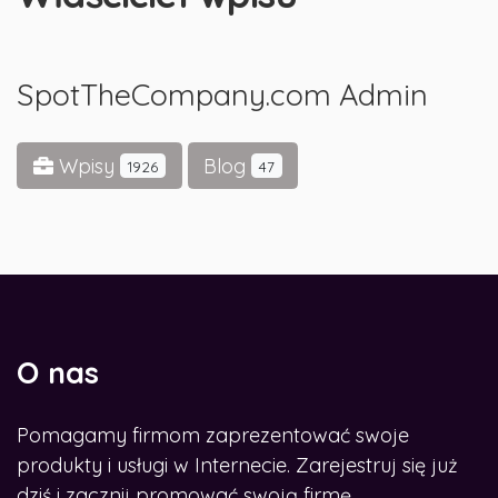
SpotTheCompany.com Admin
Wpisy
Blog
1926
47
O nas
Pomagamy firmom zaprezentować swoje
produkty i usługi w Internecie. Zarejestruj się już
dziś i zacznij promować swoją firmę.