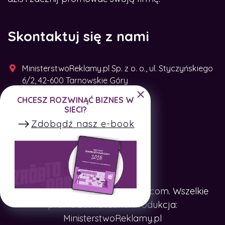
Skontaktuj się z nami
MinisterstwoReklamy.pl Sp. z o. o., ul. Styczyńskiego
6/2, 42-600 Tarnowskie Góry
CHCESZ ROZWINĄĆ BIZNES W
+48 791 493 287
SIECI?
Zdobądź nasz e-book
Copyright © SpotTheCompany.com. Wszelkie
prawa zastrzeżone. Produkcja:
MinisterstwoReklamy.pl