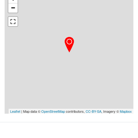
−
Leaflet
| Map data ©
OpenStreetMap
contributors,
CC-BY-SA
, Imagery ©
Mapbox