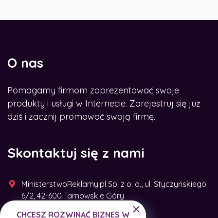
O nas
Pomagamy firmom zaprezentować swoje
produkty i usługi w Internecie. Zarejestruj się już
dziś i zacznij promować swoją firmę.
Skontaktuj się z nami
MinisterstwoReklamy.pl Sp. z o. o., ul. Styczyńskiego
6/2, 42-600 Tarnowskie Góry
CHCESZ ROZWINĄĆ BIZNES W
+48 791 493 287