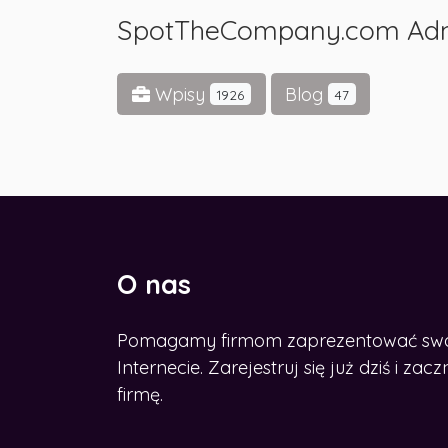
SpotTheCompany.com Ad
Wpisy
Blog
1926
47
O nas
Pomagamy firmom zaprezentować swoje
CHCESZ ROZWINĄĆ BIZNES W
SIECI?
Internecie. Zarejestruj się już dziś i z
Zdobądź nasz e-book
firmę.