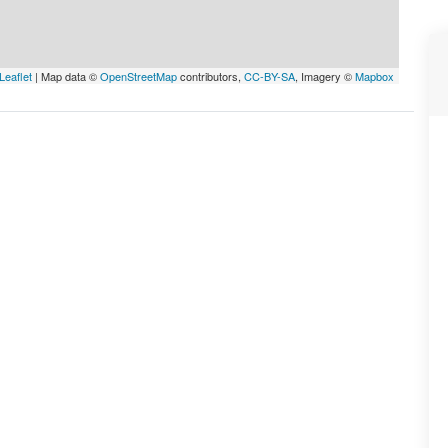
Leaflet
| Map data ©
OpenStreetMap
contributors,
CC-BY-SA
, Imagery ©
Mapbox