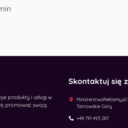
min
Skontaktuj się 
 produkty i usługi w
MinisterstwoReklamy.pl Sp
acznij promować swoją
Tarnowskie Góry
+48 791 493 287