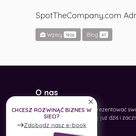
SpotTheCompany.com Ad
Wpisy
Blog
1926
47
O nas
Pomagamy firmom zaprezentować swoje
CHCESZ ROZWINĄĆ BIZNES W
SIECI?
Internecie. Zarejestruj się już dziś i z
Zdobądź nasz e-book
firmę.