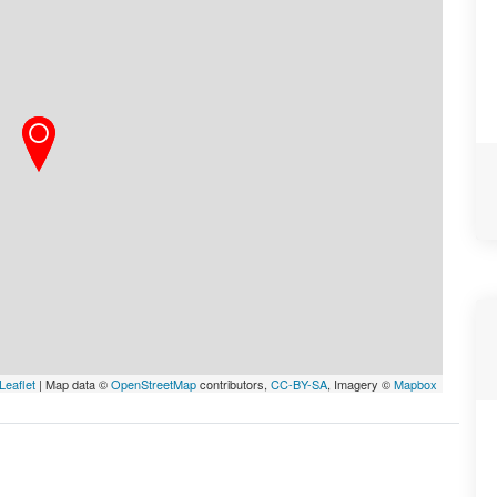
Leaflet
| Map data ©
OpenStreetMap
contributors,
CC-BY-SA
, Imagery ©
Mapbox