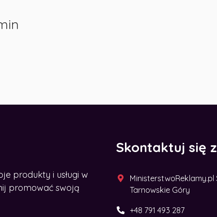
min
Skontaktuj się 
 produkty i usługi w
MinisterstwoReklamy.pl Sp
acznij promować swoją
Tarnowskie Góry
+48 791 493 287