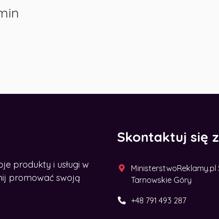
min
Skontaktuj się 
 produkty i usługi w
MinisterstwoReklamy.pl Sp
acznij promować swoją
Tarnowskie Góry
+48 791 493 287