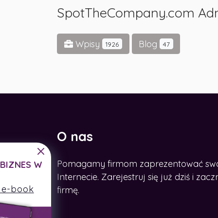
SpotTheCompany.com Ad
Wpisy
Blog
1926
47
O nas
Pomagamy firmom zaprezentować swoje
CHCESZ ROZWINĄĆ BIZNES W
SIECI?
Internecie. Zarejestruj się już dziś i z
Zdobądź nasz e-book
firmę.