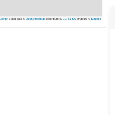
Leaflet
| Map data ©
OpenStreetMap
contributors,
CC-BY-SA
, Imagery ©
Mapbox