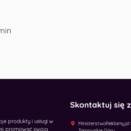
min
Skontaktuj się 
 produkty i usługi w
MinisterstwoReklamy.pl Sp
acznij promować swoją
Tarnowskie Góry