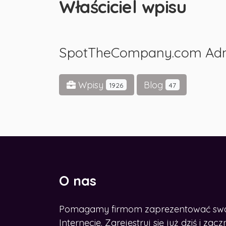
Właściciel wpisu
SpotTheCompany.com Ad
Wpisy
Blog
1926
47
O nas
Pomagamy firmom zaprezentować swoje
CHCESZ ROZWINĄĆ BIZNES W
SIECI?
Internecie. Zarejestruj się już dziś i z