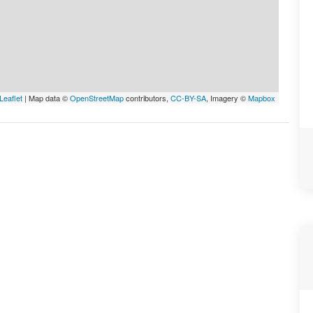
Leaflet
| Map data ©
OpenStreetMap
contributors,
CC-BY-SA
, Imagery ©
Mapbox