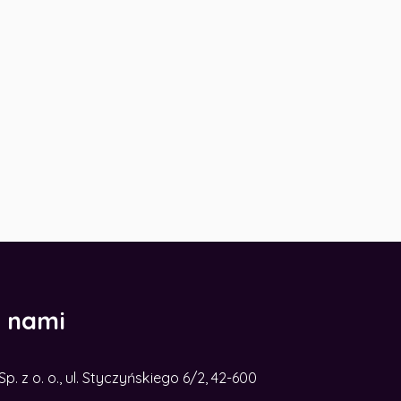
z nami
. z o. o., ul. Styczyńskiego 6/2, 42-600