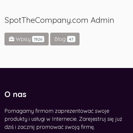
SpotTheCompany.com Admin
Wpisy
Blog
1926
47
O nas
Pomagamy firmom zaprezentować swoje
produkty i usługi w Internecie. Zarejestruj się już
dziś i zacznij promować swoją firmę.