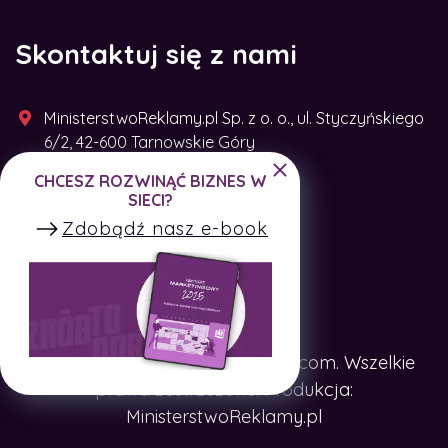
Skontaktuj się z nami
MinisterstwoReklamy.pl Sp. z o. o., ul. Styczyńskiego
6/2, 42-600 Tarnowskie Góry
CHCESZ ROZWINĄĆ BIZNES W
+48 791 493 287
SIECI?
Zdobądź nasz e-book
Copyright © SpotTheCompany.com. Wszelkie
prawa zastrzeżone. Produkcja:
MinisterstwoReklamy.pl