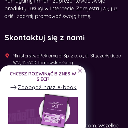
Pomagamy firmom zaprezentować swoje
produkty i usługi w Internecie. Zarejestruj się już
dziś i zacznij promować swoją firmę.
Skontaktuj się z nami
MinisterstwoReklamy.pl Sp. z o. o., ul. Styczyńskiego
6/2, 42-600 Tarnowskie Góry
CHCESZ ROZWINĄĆ BIZNES W
+48 791 493 287
SIECI?
Zdobądź nasz e-book
Copyright © SpotTheCompany.com. Wszelkie