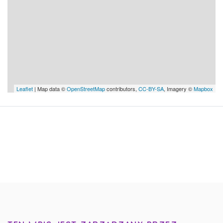
Leaflet
| Map data ©
OpenStreetMap
contributors,
CC-BY-SA
, Imagery ©
Mapbox