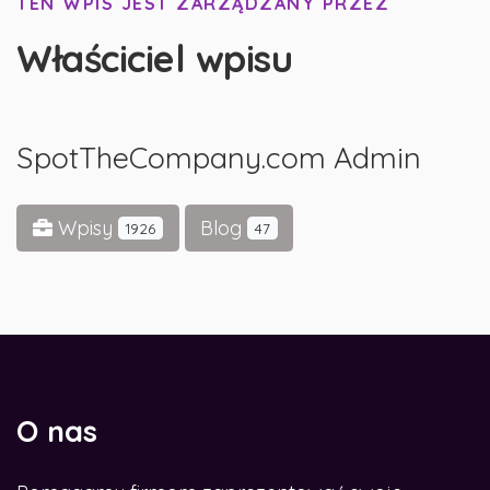
TEN WPIS JEST ZARZĄDZANY PRZEZ
Właściciel wpisu
SpotTheCompany.com Admin
Wpisy
Blog
1926
47
O nas