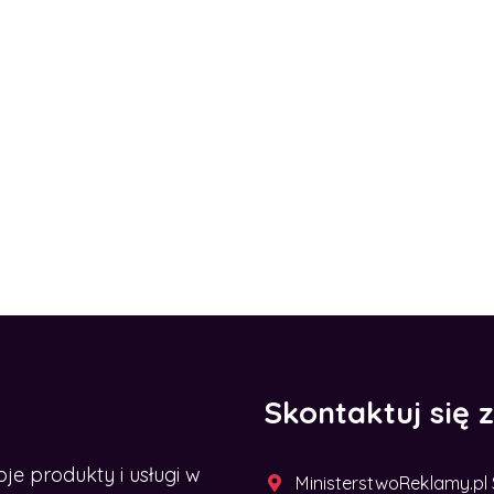
Skontaktuj się 
 produkty i usługi w
MinisterstwoReklamy.pl Sp