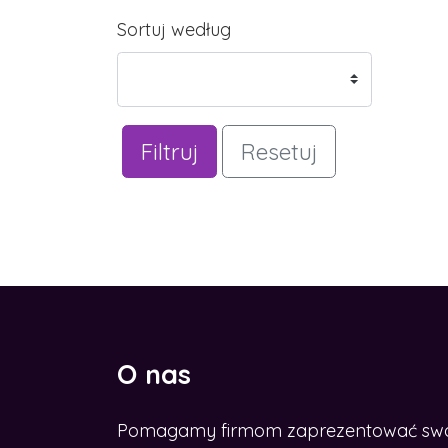
Sortuj według
Filtruj
Resetuj
O nas
Pomagamy firmom zaprezentować swoje
CHCESZ ROZWINĄĆ BIZNES W