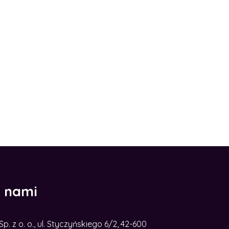
z nami
. z o. o., ul. Styczyńskiego 6/2, 42-600