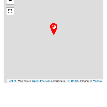
−
Leaflet
| Map data ©
OpenStreetMap
contributors,
CC-BY-SA
, Imagery ©
Mapbox