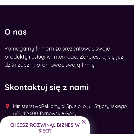
O nas
Pomagamy firmom zaprezentować swoje
produkty i usługi w Internecie. Zarejestruj się już
dziś i zacznij promować swoją firmę.
Skontaktuj się z nami
MinisterstwoReklamy.pl Sp. z o. o., ul. Styczyńskiego
6/2, 42-600 Tarnowskie Góry
CHCESZ ROZWINĄĆ BIZNES W
+48 791 493 287
SIECI?