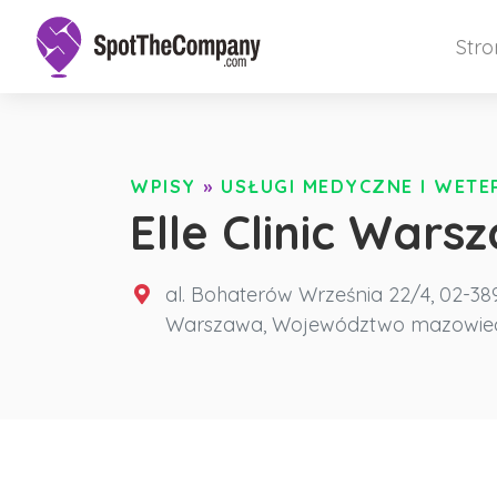
Str
WPISY
»
USŁUGI MEDYCZNE I WET
Elle Clinic Wars
al. Bohaterów Września 22/4, 02-3
Warszawa
,
Województwo mazowiec