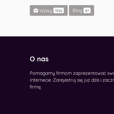
Wpisy
Blog
1926
47
O nas
Pomagamy firmom zaprezentować swoje
CHCESZ ROZWINĄĆ BIZNES W
SIECI?
Internecie. Zarejestruj się już dziś i z
Zdobądź nasz e-book
firmę.