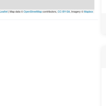
Leaflet
| Map data ©
OpenStreetMap
contributors,
CC-BY-SA
, Imagery ©
Mapbox