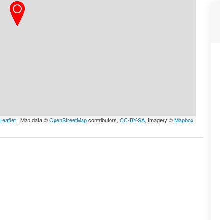
Leaflet
| Map data ©
OpenStreetMap
contributors,
CC-BY-SA
, Imagery ©
Mapbox