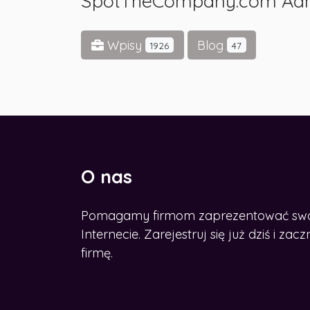
SpotTheCompany.com Ad
Wpisy
Blog
1926
47
O nas
Pomagamy firmom zaprezentować swoje
CHCESZ ROZWINĄĆ BIZNES W
SIECI?
Internecie. Zarejestruj się już dziś i z
Zdobądź nasz e-book
firmę.