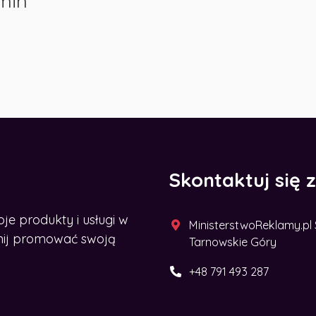
min
Skontaktuj się 
 produkty i usługi w
MinisterstwoReklamy.pl Sp
acznij promować swoją
Tarnowskie Góry
+48 791 493 287