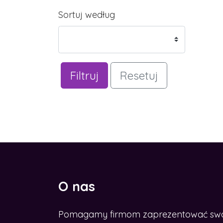
Sortuj według
Filtruj
Resetuj
O nas
Pomagamy firmom zaprezentować swoje
ESZ ROZWINĄĆ BIZNES W