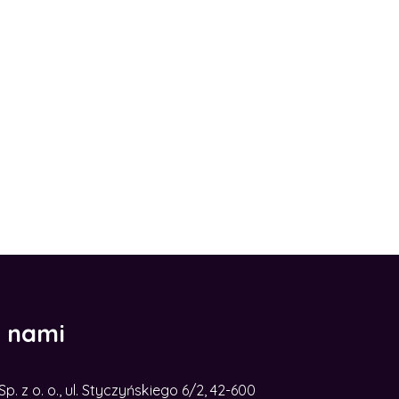
z nami
. z o. o., ul. Styczyńskiego 6/2, 42-600