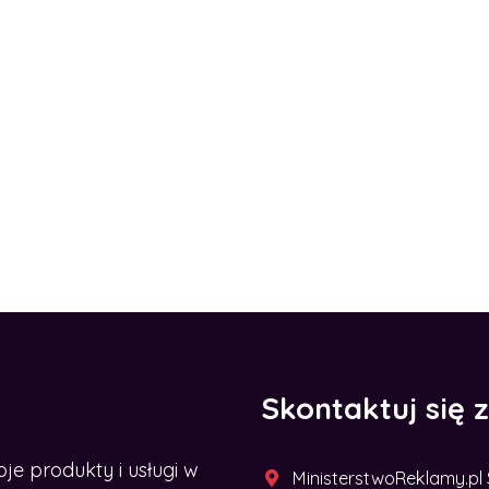
Skontaktuj się 
 produkty i usługi w
MinisterstwoReklamy.pl Sp