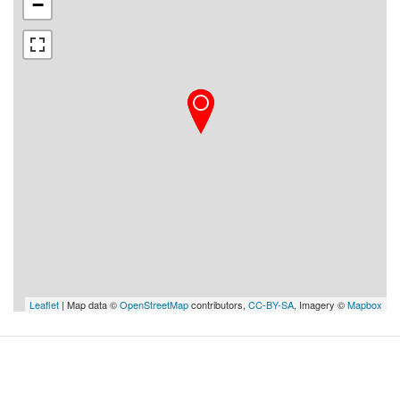
−
Leaflet
| Map data ©
OpenStreetMap
contributors,
CC-BY-SA
, Imagery ©
Mapbox