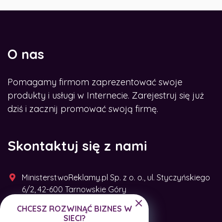
O nas
Pomagamy firmom zaprezentować swoje
produkty i usługi w Internecie. Zarejestruj się już
dziś i zacznij promować swoją firmę.
Skontaktuj się z nami
MinisterstwoReklamy.pl Sp. z o. o., ul. Styczyńskiego
6/2, 42-600 Tarnowskie Góry
CHCESZ ROZWINĄĆ BIZNES W
+48 791 493 287
SIECI?