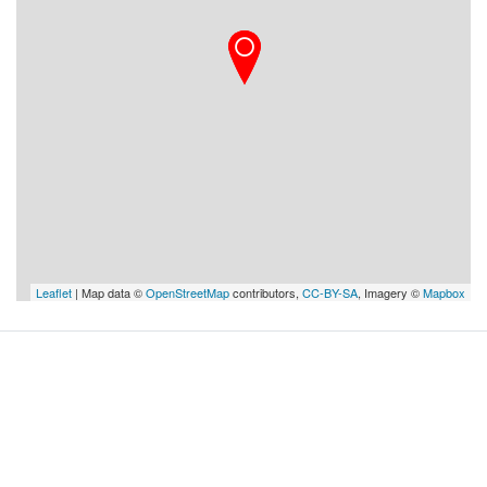
Leaflet
| Map data ©
OpenStreetMap
contributors,
CC-BY-SA
, Imagery ©
Mapbox