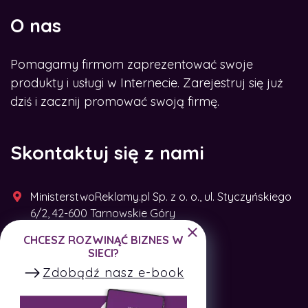
O nas
Pomagamy firmom zaprezentować swoje
produkty i usługi w Internecie. Zarejestruj się już
dziś i zacznij promować swoją firmę.
Skontaktuj się z nami
MinisterstwoReklamy.pl Sp. z o. o., ul. Styczyńskiego
6/2, 42-600 Tarnowskie Góry
CHCESZ ROZWINĄĆ BIZNES W
+48 791 493 287
SIECI?
Zdobądź nasz e-book