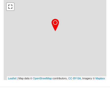
Leaflet
| Map data ©
OpenStreetMap
contributors,
CC-BY-SA
, Imagery ©
Mapbox