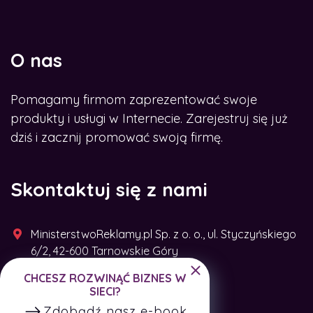
O nas
Pomagamy firmom zaprezentować swoje
produkty i usługi w Internecie. Zarejestruj się już
dziś i zacznij promować swoją firmę.
Skontaktuj się z nami
MinisterstwoReklamy.pl Sp. z o. o., ul. Styczyńskiego
6/2, 42-600 Tarnowskie Góry
CHCESZ ROZWINĄĆ BIZNES W
+48 791 493 287
SIECI?
Zdobądź nasz e-book