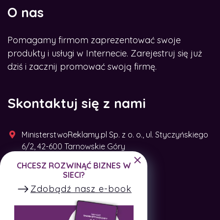
O nas
Pomagamy firmom zaprezentować swoje
produkty i usługi w Internecie. Zarejestruj się już
dziś i zacznij promować swoją firmę.
Skontaktuj się z nami
MinisterstwoReklamy.pl Sp. z o. o., ul. Styczyńskiego
6/2, 42-600 Tarnowskie Góry
CHCESZ ROZWINĄĆ BIZNES W
+48 791 493 287
SIECI?
Zdobądź nasz e-book