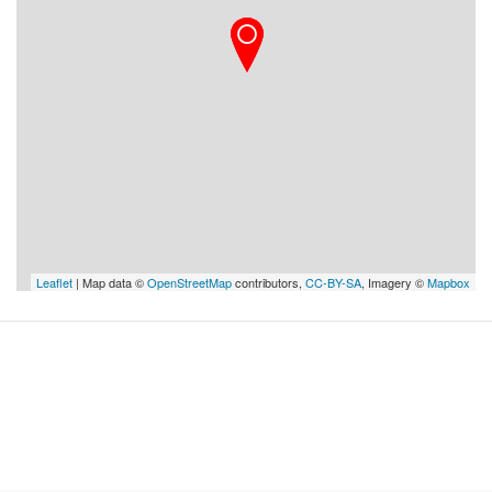
Leaflet
| Map data ©
OpenStreetMap
contributors,
CC-BY-SA
, Imagery ©
Mapbox