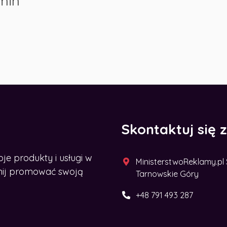
min
Skontaktuj się 
 produkty i usługi w
MinisterstwoReklamy.pl Sp
acznij promować swoją
Tarnowskie Góry
+48 791 493 287