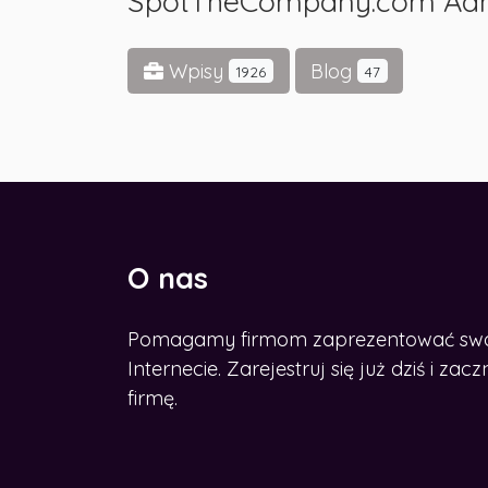
SpotTheCompany.com Ad
Wpisy
Blog
1926
47
O nas
Pomagamy firmom zaprezentować swoje
CHCESZ ROZWINĄĆ BIZNES W
SIECI?
Internecie. Zarejestruj się już dziś i z
Zdobądź nasz e-book
firmę.