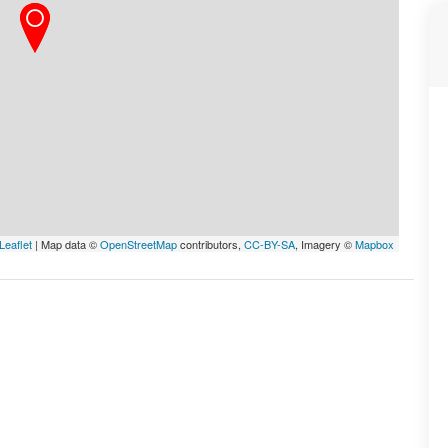
Leaflet
| Map data ©
OpenStreetMap
contributors,
CC-BY-SA
, Imagery ©
Mapbox