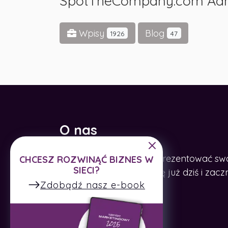
SpotTheCompany.com Ad
Wpisy
Blog
1926
47
O nas
Pomagamy firmom zaprezentować swoje
CHCESZ ROZWINĄĆ BIZNES W
SIECI?
Internecie. Zarejestruj się już dziś i z
Zdobądź nasz e-book
firmę.