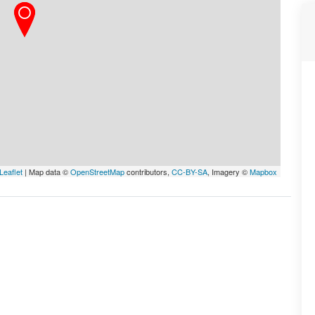
Leaflet
| Map data ©
OpenStreetMap
contributors,
CC-BY-SA
, Imagery ©
Mapbox