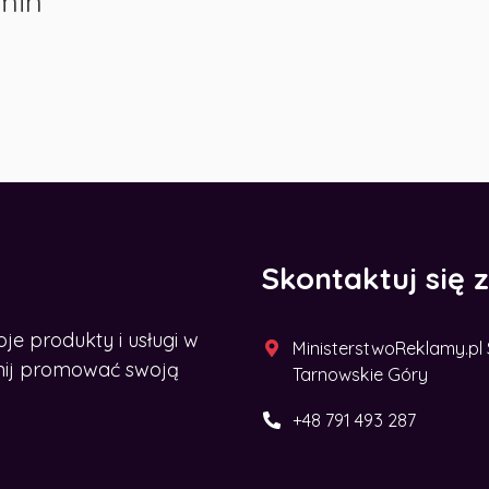
min
Skontaktuj się 
 produkty i usługi w
MinisterstwoReklamy.pl Sp
acznij promować swoją
Tarnowskie Góry
+48 791 493 287