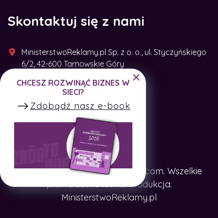
Skontaktuj się z nami
MinisterstwoReklamy.pl Sp. z o. o., ul. Styczyńskiego
6/2, 42-600 Tarnowskie Góry
CHCESZ ROZWINĄĆ BIZNES W
+48 791 493 287
SIECI?
Zdobądź nasz e-book
Copyright © SpotTheCompany.com. Wszelkie
prawa zastrzeżone. Produkcja:
MinisterstwoReklamy.pl