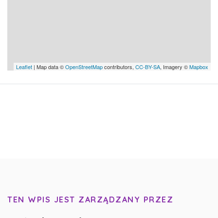
Leaflet
| Map data ©
OpenStreetMap
contributors,
CC-BY-SA
, Imagery ©
Mapbox
TEN WPIS JEST ZARZĄDZANY PRZEZ