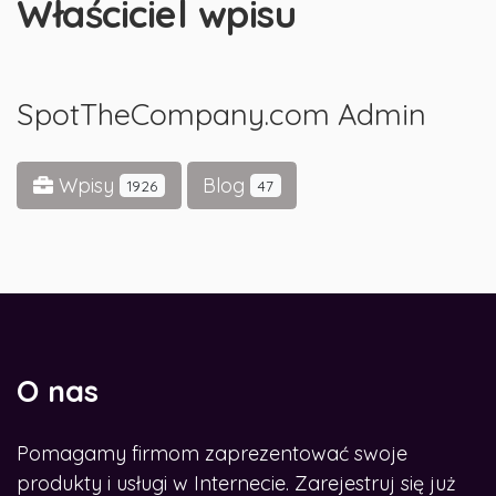
Właściciel wpisu
SpotTheCompany.com Admin
Wpisy
Blog
1926
47
O nas
Pomagamy firmom zaprezentować swoje
produkty i usługi w Internecie. Zarejestruj się już