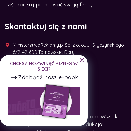
dziś i zacznij promować swoją firmę.
Skontaktuj się z nami
MinisterstwoReklamy.pl Sp. z o. o., ul. Styczyńskiego
6/2, 42-600 Tarnowskie Góry
CHCESZ ROZWINĄĆ BIZNES W
+48 791 493 287
SIECI?
Zdobądź nasz e-book
Copyright © SpotTheCompany.com. Wszelkie
prawa zastrzeżone. Produkcja: