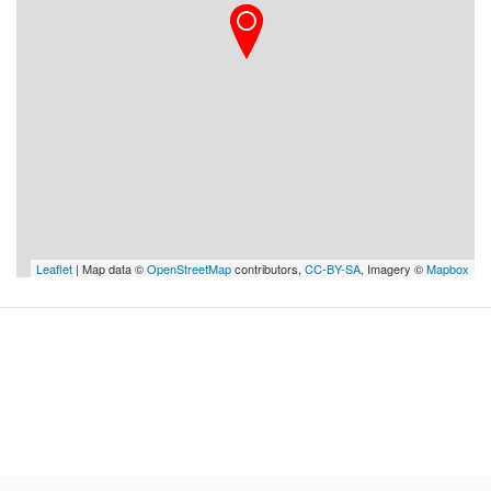
Leaflet
| Map data ©
OpenStreetMap
contributors,
CC-BY-SA
, Imagery ©
Mapbox