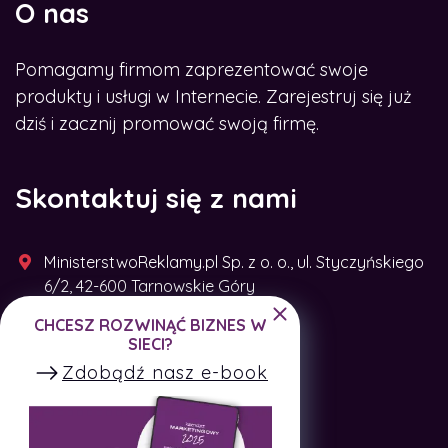
O nas
Pomagamy firmom zaprezentować swoje
produkty i usługi w Internecie. Zarejestruj się już
dziś i zacznij promować swoją firmę.
Skontaktuj się z nami
MinisterstwoReklamy.pl Sp. z o. o., ul. Styczyńskiego
6/2, 42-600 Tarnowskie Góry
CHCESZ ROZWINĄĆ BIZNES W
+48 791 493 287
SIECI?
Zdobądź nasz e-book