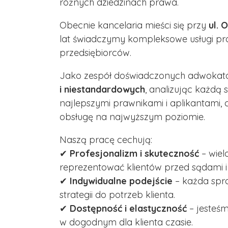
różnych dziedzinach prawa.
Obecnie kancelaria mieści się przy
ul. 
lat świadczymy kompleksowe usługi pra
przedsiębiorców.
Jako zespół doświadczonych adwoka
i niestandardowych
, analizując każdą
najlepszymi prawnikami i aplikantam
obsługę na najwyższym poziomie.
Naszą pracę cechują:
✔
Profesjonalizm i skuteczność
– wiel
reprezentować klientów przed sądami i 
✔
Indywidualne podejście
– każda spr
strategii do potrzeb klienta.
✔
Dostępność i elastyczność
– jesteśm
w dogodnym dla klienta czasie.