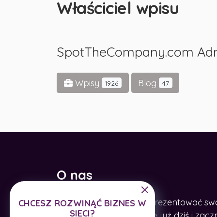
Właściciel wpisu
SpotTheCompany.com Ad
Wpisy
Blog
1926
47
O nas
Pomagamy firmom zaprezentować swoje
CHCESZ ROZWINĄĆ BIZNES W
SIECI?
Internecie. Zarejestruj się już dziś i z