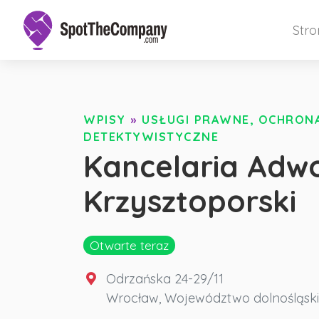
Str
WPISY
»
USŁUGI PRAWNE, OCHRONA 
DETEKTYWISTYCZNE
Kancelaria Adw
Krzysztoporski
Otwarte teraz
Odrzańska 24-29/11
Wrocław
,
Województwo dolnośląsk