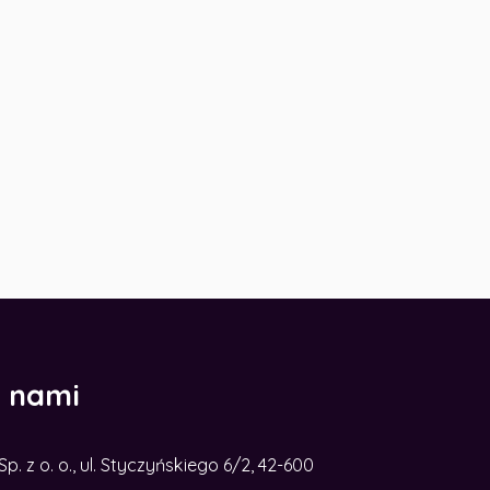
z nami
. z o. o., ul. Styczyńskiego 6/2, 42-600