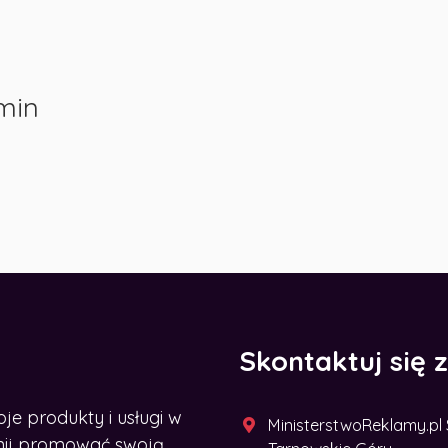
min
Skontaktuj się 
 produkty i usługi w
MinisterstwoReklamy.pl Sp
acznij promować swoją