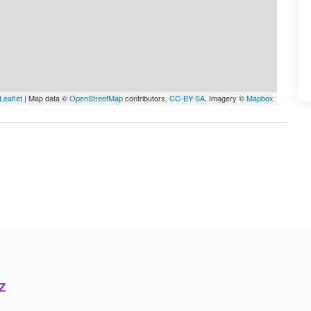
Leaflet
| Map data ©
OpenStreetMap
contributors,
CC-BY-SA
, Imagery ©
Mapbox
Z