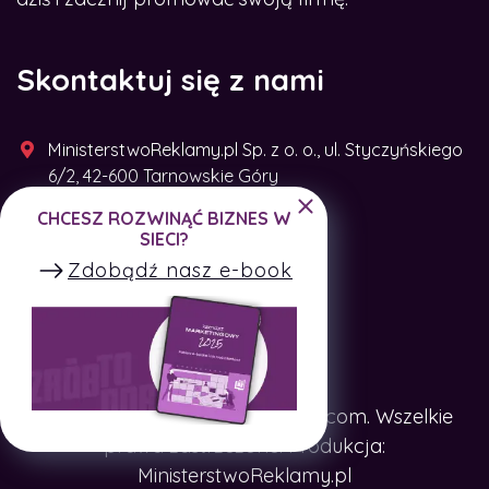
Skontaktuj się z nami
MinisterstwoReklamy.pl Sp. z o. o., ul. Styczyńskiego
6/2, 42-600 Tarnowskie Góry
CHCESZ ROZWINĄĆ BIZNES W
+48 791 493 287
SIECI?
Zdobądź nasz e-book
Copyright © SpotTheCompany.com. Wszelkie
prawa zastrzeżone. Produkcja:
MinisterstwoReklamy.pl