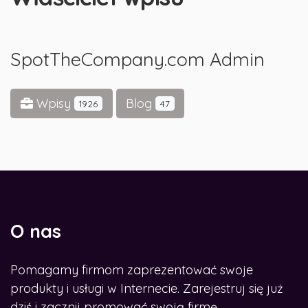
SpotTheCompany.com Admin
Wpisy
Blog
1926
47
O nas
Pomagamy firmom zaprezentować swoje
produkty i usługi w Internecie. Zarejestruj się już
dziś i zacznij promować swoją firmę.