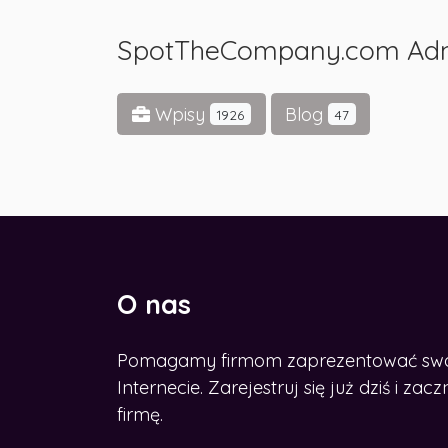
SpotTheCompany.com Ad
Wpisy
Blog
1926
47
O nas
Pomagamy firmom zaprezentować swoje
CHCESZ ROZWINĄĆ BIZNES W
SIECI?
Internecie. Zarejestruj się już dziś i z
Zdobądź nasz e-book
firmę.