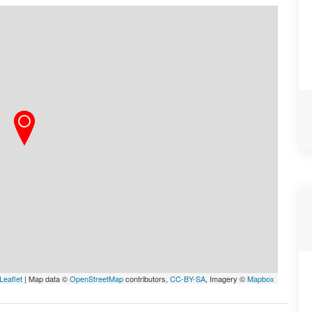
Leaflet
| Map data ©
OpenStreetMap
contributors,
CC-BY-SA
, Imagery ©
Mapbox