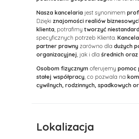
Nasza kancelaria
jest synonimem
prof
Dzięki
znajomości realiów biznesowyc
klienta
, potrafimy
tworzyć niestandar
specyficznych potrzeb Klienta.
Kancela
partner prawny
zarówno dla
dużych p
organizacyjnej
, jak i dla
średnich oraz
Osobom fizycznym
oferujemy
pomoc 
stałej współpracy
, co pozwala na
kom
cywilnych, rodzinnych, spadkowych 
Lokalizacja