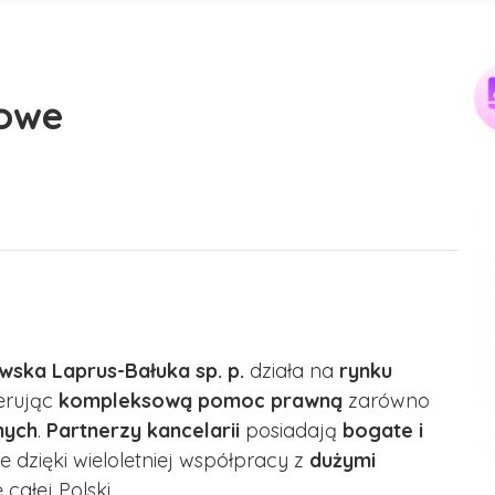
iowe
ska Laprus-Bałuka sp. p.
działa na
rynku
ferując
kompleksową pomoc prawną
zarówno
nych
.
Partnerzy kancelarii
posiadają
bogate i
e dzięki wieloletniej współpracy z
dużymi
 całej Polski.