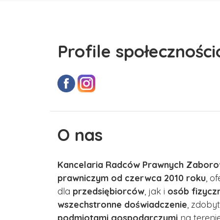
Profile społecznośc
O nas
Kancelaria Radców Prawnych Zaborow
prawniczym od czerwca 2010 roku
, o
dla
przedsiębiorców
, jak i
osób fizycz
wszechstronne doświadczenie
, zdobyt
podmiotami gospodarczymi
na terenie