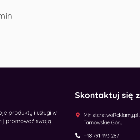
min
Skontaktuj się 
 produkty i usługi w
MinisterstwoReklamy.pl Sp
acznij promować swoją
Tarnowskie Góry
+48 791 493 287