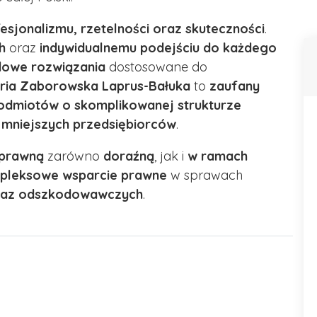
esjonalizmu, rzetelności oraz skuteczności
.
h
oraz
indywidualnemu podejściu do każdego
dowe rozwiązania
dostosowane do
ria Zaborowska Laprus-Bałuka
to
zaufany
odmiotów o skomplikowanej strukturze
 mniejszych przedsiębiorców
.
prawną
zarówno
doraźną
, jak i
w ramach
pleksowe wsparcie prawne
w sprawach
oraz odszkodowawczych
.