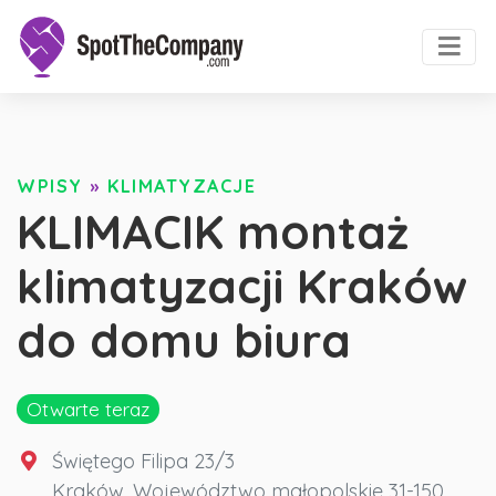
WPISY
»
KLIMATYZACJE
KLIMACIK montaż
klimatyzacji Kraków
do domu biura
Otwarte teraz
Świętego Filipa 23/3
Kraków
,
Województwo małopolskie
31-150