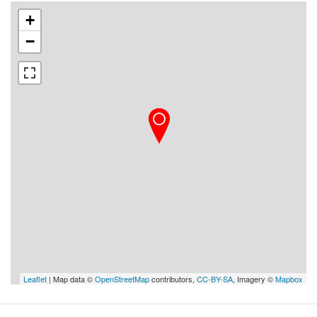
+
−
Leaflet
| Map data ©
OpenStreetMap
contributors,
CC-BY-SA
, Imagery ©
Mapbox