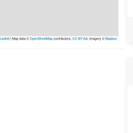
Leaflet
| Map data ©
OpenStreetMap
contributors,
CC-BY-SA
, Imagery ©
Mapbox