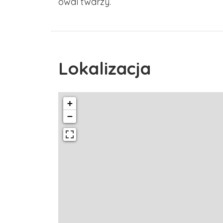
owal twarzy.
Lokalizacja
+
−