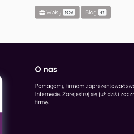
Wpisy
Blog
1926
47
O nas
Pomagamy firmom zaprezentować swoje
CHCESZ ROZWINĄĆ BIZNES W
SIECI?
Internecie. Zarejestruj się już dziś i z
Zdobądź nasz e-book
firmę.