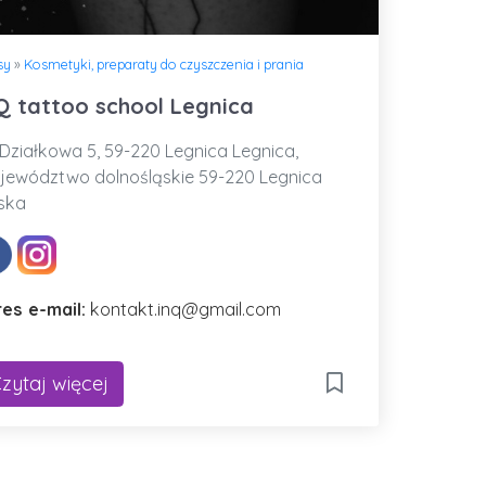
sy
»
Kosmetyki, preparaty do czyszczenia i prania
Q tattoo school Legnica
Działkowa 5, 59-220 Legnica Legnica,
ewództwo dolnośląskie 59-220 Legnica
ska
es e-mail:
kontakt.inq@gmail.com
zytaj więcej