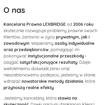
O nas
Kancelaria Prawna LEXBRIDGE
od
2006 roku
skutecznie rozwiązuje problemy prawne swoich
Klientów, zarówno w życiu
prywatnym, jak i
zawodowym
. Wspieramy
osoby indywidualne
oraz przedsiębiorców
, pomagając im
pokonywać
instytucjonalne przeszkody
i
osiągać
satysfakcjonujące rezultaty
. Dzięki
wieloletniemu doświadczeniu oraz
nieszablonowemu podejściu, jesteśmy w stanie
wdrażać
nowatorskie metody działania
, które
przynoszą realne efekty
.
Jesteśmy kancelarią, która
stawia na
skuteczność
. Dzięki naszym działaniom Klienci