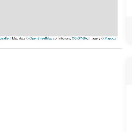
Leaflet
| Map data ©
OpenStreetMap
contributors,
CC-BY-SA
, Imagery ©
Mapbox