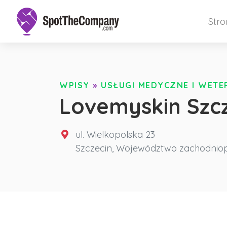
Str
WPISY
»
USŁUGI MEDYCZNE I WET
Lovemyskin Szc
ul. Wielkopolska 23
Szczecin
,
Województwo zachodnio