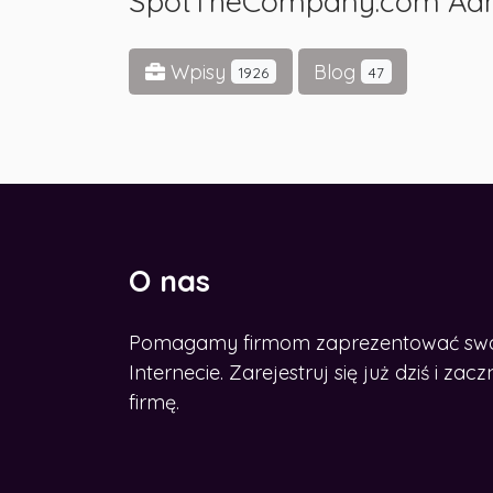
SpotTheCompany.com Ad
Wpisy
Blog
1926
47
O nas
Pomagamy firmom zaprezentować swoje
CHCESZ ROZWINĄĆ BIZNES W
SIECI?
Internecie. Zarejestruj się już dziś i z
Zdobądź nasz e-book
firmę.