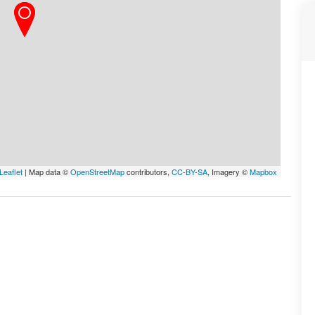
Leaflet
| Map data ©
OpenStreetMap
contributors,
CC-BY-SA
, Imagery ©
Mapbox