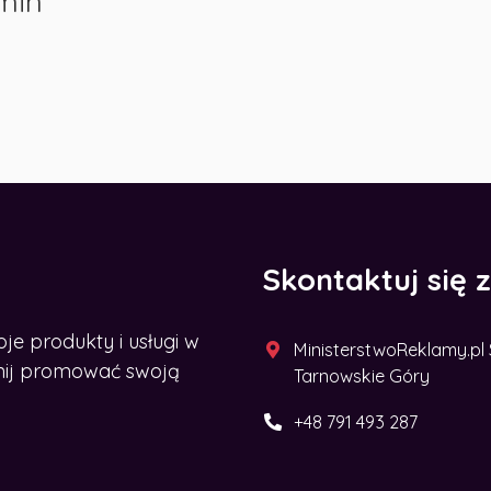
min
Skontaktuj się 
 produkty i usługi w
MinisterstwoReklamy.pl Sp
acznij promować swoją
Tarnowskie Góry
+48 791 493 287