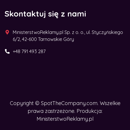
Skontaktuj się z nami
MinisterstwoReklamy.pl Sp. z o. o., ul. Styczyńskiego
6/2, 42-600 Tarnowskie Góry
CHCESZ ROZWINĄĆ BIZNES W
+48 791 493 287
SIECI?
Zdobądź nasz e-book
Copyright © SpotTheCompany.com. Wszelkie
prawa zastrzeżone. Produkcja:
MinisterstwoReklamy.pl