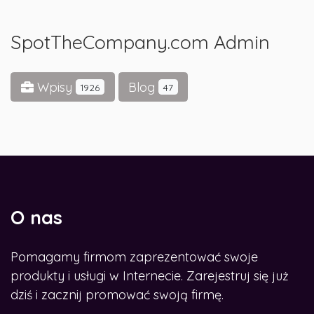
SpotTheCompany.com Admin
Wpisy
Blog
1926
47
O nas
Pomagamy firmom zaprezentować swoje
produkty i usługi w Internecie. Zarejestruj się już
dziś i zacznij promować swoją firmę.