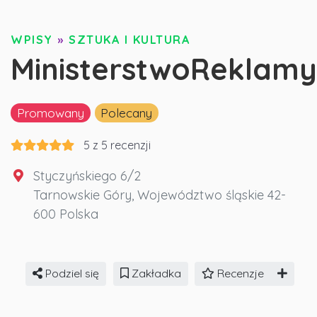
WPISY
»
SZTUKA I KULTURA
MinisterstwoReklamy
Promowany
Polecany
5
z
5
recenzji
Styczyńskiego 6/2
Tarnowskie Góry
,
Województwo śląskie
42-
600
Polska
Podziel się
Zakładka
Recenzje