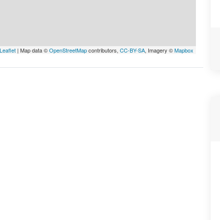
Leaflet
| Map data ©
OpenStreetMap
contributors,
CC-BY-SA
, Imagery ©
Mapbox