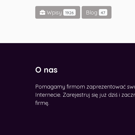
Wpisy
Blog
1926
47
O nas
Pomagamy firmom zaprezentować swoje
CHCESZ ROZWINĄĆ BIZNES W
SIECI?
Internecie. Zarejestruj się już dziś i z
Zdobądź nasz e-book
firmę.