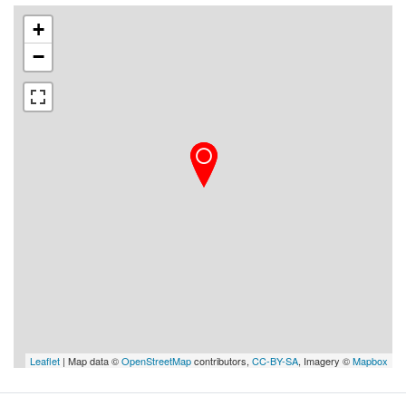
+
−
Leaflet
| Map data ©
OpenStreetMap
contributors,
CC-BY-SA
, Imagery ©
Mapbox