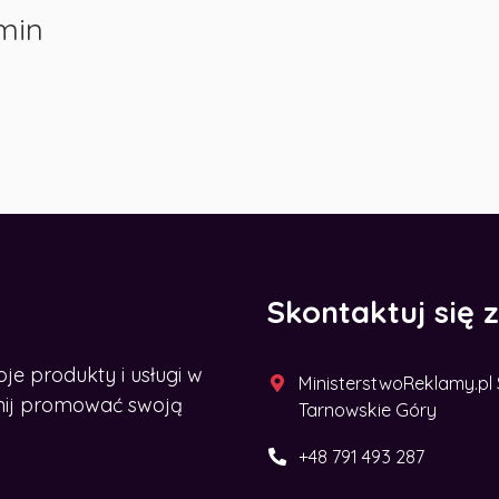
min
Skontaktuj się 
 produkty i usługi w
MinisterstwoReklamy.pl Sp
acznij promować swoją
Tarnowskie Góry
+48 791 493 287