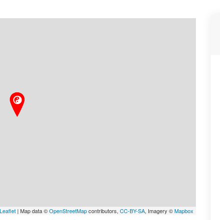
Leaflet
| Map data ©
OpenStreetMap
contributors,
CC-BY-SA
, Imagery ©
Mapbox