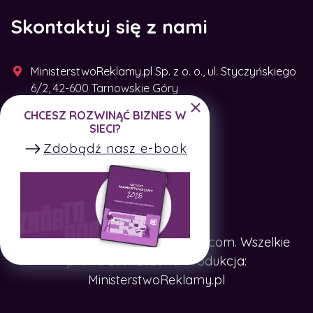
Skontaktuj się z nami
MinisterstwoReklamy.pl Sp. z o. o., ul. Styczyńskiego
6/2, 42-600 Tarnowskie Góry
CHCESZ ROZWINĄĆ BIZNES W
+48 791 493 287
SIECI?
Zdobądź nasz e-book
Copyright © SpotTheCompany.com. Wszelkie
prawa zastrzeżone. Produkcja:
MinisterstwoReklamy.pl