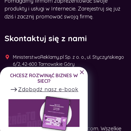
Pomagamy firmom zaprezentować swoje
produkty i usługi w Internecie. Zarejestruj się już
dziś i zacznij promować swoją firmę.
Skontaktuj się z nami
MinisterstwoReklamy.pl Sp. z o. o., ul. Styczyńskiego
6/2, 42-600 Tarnowskie Góry
CHCESZ ROZWINĄĆ BIZNES W
+48 791 493 287
SIECI?
Zdobądź nasz e-book
Copyright © SpotTheCompany.com. Wszelkie