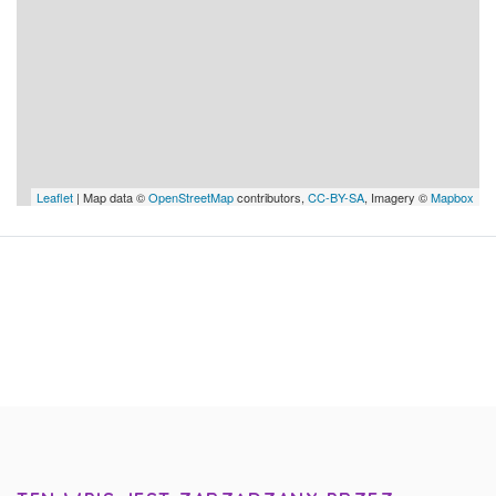
Leaflet
| Map data ©
OpenStreetMap
contributors,
CC-BY-SA
, Imagery ©
Mapbox