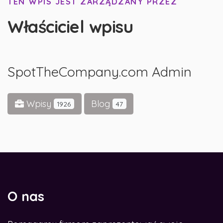
TEN WPIS JEST ZARZĄDZANY PRZEZ
Właściciel wpisu
SpotTheCompany.com Admin
Wpisy
Blog
1926
47
O nas