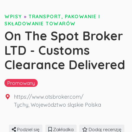
WPISY
»
TRANSPORT, PAKOWANIE I
SKŁADOWANIE TOWARÓW
On The Spot Broker
LTD - Customs
Clearance Delivered
Promowany
https://www.otsbroker.com/
Tychy
,
Województwo śląskie
Polska
Podziel się
Zakładka
Dodaj recenzję