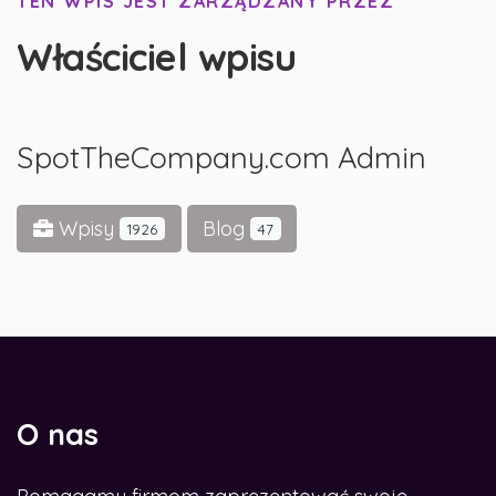
TEN WPIS JEST ZARZĄDZANY PRZEZ
Właściciel wpisu
SpotTheCompany.com Admin
Wpisy
Blog
1926
47
O nas