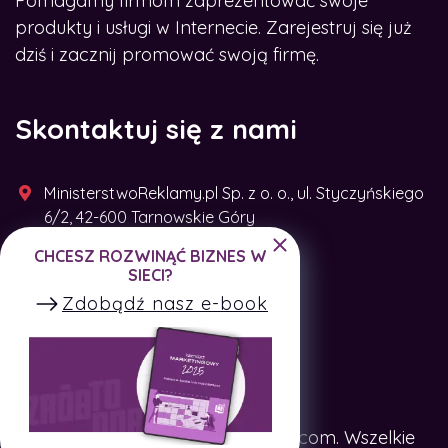
Pomagamy firmom zaprezentować swoje
produkty i usługi w Internecie. Zarejestruj się już
dziś i zacznij promować swoją firmę.
Skontaktuj się z nami
MinisterstwoReklamy.pl Sp. z o. o., ul. Styczyńskiego
6/2, 42-600 Tarnowskie Góry
CHCESZ ROZWINĄĆ BIZNES W
+48 791 493 287
SIECI?
Zdobądź nasz e-book
Copyright © SpotTheCompany.com. Wszelkie