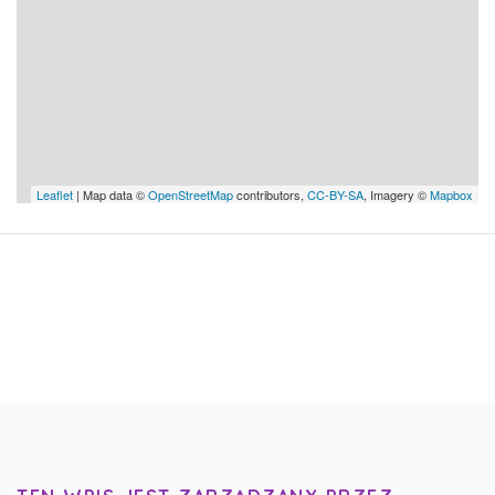
Leaflet
| Map data ©
OpenStreetMap
contributors,
CC-BY-SA
, Imagery ©
Mapbox