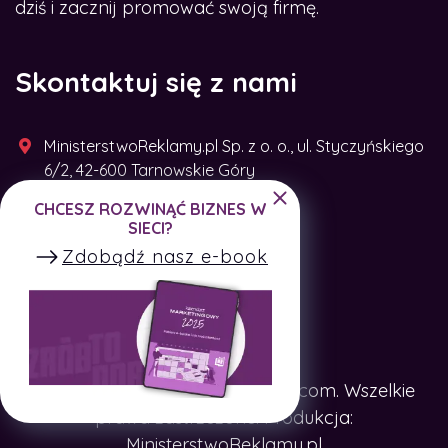
dziś i zacznij promować swoją firmę.
Skontaktuj się z nami
MinisterstwoReklamy.pl Sp. z o. o., ul. Styczyńskiego
6/2, 42-600 Tarnowskie Góry
CHCESZ ROZWINĄĆ BIZNES W
+48 791 493 287
SIECI?
Zdobądź nasz e-book
Copyright © SpotTheCompany.com. Wszelkie
prawa zastrzeżone. Produkcja:
MinisterstwoReklamy.pl