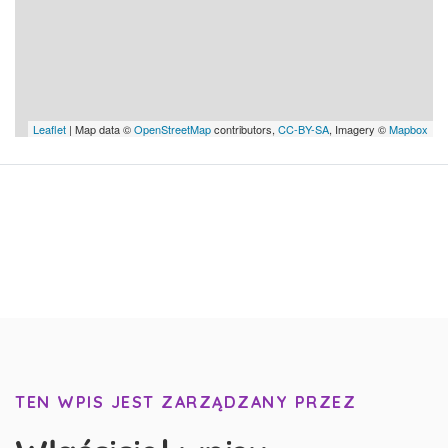
Leaflet
| Map data ©
OpenStreetMap
contributors,
CC-BY-SA
, Imagery ©
Mapbox
TEN WPIS JEST ZARZĄDZANY PRZEZ