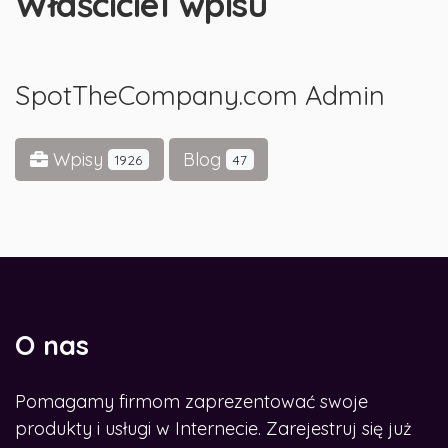
Właściciel wpisu
SpotTheCompany.com Admin
Wpisy
Blog
1926
47
O nas
Pomagamy firmom zaprezentować swoje
produkty i usługi w Internecie. Zarejestruj się już