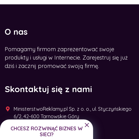
O nas
Pomagamy firmom zaprezentować swoje
produkty i usługi w Internecie. Zarejestruj się już
dziś i zacznij promować swoją firmę.
Skontaktuj się z nami
MinisterstwoReklamy.pl Sp. z o. o., ul. Styczyńskiego
6/2, 42-600 Tarnowskie Góry
CHCESZ ROZWINĄĆ BIZNES W
+48 791 493 287
SIECI?